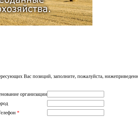
нтересующих Вас позиций, заполните, пожалуйста, нижеприведен
нование организации
ород
Телефон
*