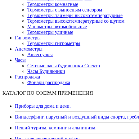
Термометры комнатные
Термометры с выносным сенсором
Термометры-таймеры высокотемпературные
Термометры высокотемпературные со щупом
Манометры автомобильные
Термометры уличные
Гигрометры
Термометры гигрометры
Анемометры
Аксессуары
Часы
Сетевые часы будильники Спектр
Часы Будильники
Распродажа
Фонари распродажа
КАТАЛОГ ПО СФЕРАМ ПРИМЕНЕНИЯ
Приборы для дома и дачи.
Виндсерфинг, парусный и воздушный виды спорта, гребл
Пеший туризм, кемпинг и альпинизм.
Часы для учереждений и офиса.