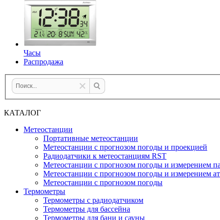
Часы
Распродажа
КАТАЛОГ
Метеостанции
Портативные метеостанции
Метеостанции с прогнозом погоды и проекцией
Радиодатчики к метеостанциям RST
Метеостанции с прогнозом погоды и измерением па
Метеостанции с прогнозом погоды и измерением а
Метеостанции с прогнозом погоды
Термометры
Термометры с радиодатчиком
Термометры для бассейна
Термометры для бани и сауны