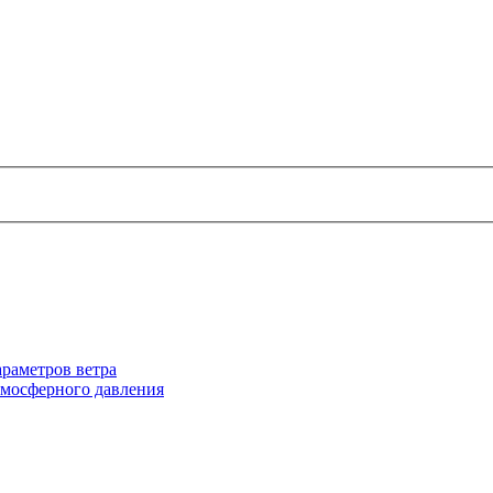
раметров ветра
тмосферного давления