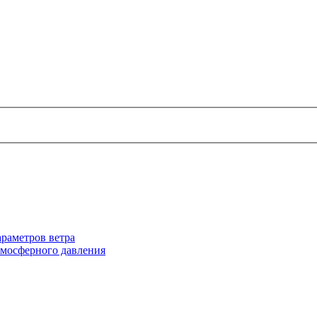
раметров ветра
тмосферного давления