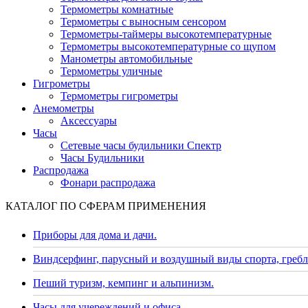
Термометры комнатные
Термометры с выносным сенсором
Термометры-таймеры высокотемпературные
Термометры высокотемпературные со щупом
Манометры автомобильные
Термометры уличные
Гигрометры
Термометры гигрометры
Анемометры
Аксессуары
Часы
Сетевые часы будильники Спектр
Часы Будильники
Распродажа
Фонари распродажа
КАТАЛОГ ПО СФЕРАМ ПРИМЕНЕНИЯ
Приборы для дома и дачи.
Виндсерфинг, парусный и воздушный виды спорта, гребл
Пеший туризм, кемпинг и альпинизм.
Часы для учереждений и офиса.