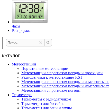
Часы
Распродажа
КАТАЛОГ
Метеостанции
Портативные метеостанции
Метеостанции с прогнозом погоды и проекцией
Радиодатчики к метеостанциям RST
Метеостанции с прогнозом погоды и измерением па
Метеостанции с прогнозом погоды и измерением а
Метеостанции с прогнозом погоды
Термометры
Термометры с радиодатчиком
Термометры для бассейна
Термометры для бани и сауны