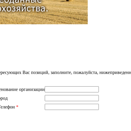
нтересующих Вас позиций, заполните, пожалуйста, нижеприведен
нование организации
ород
Телефон
*