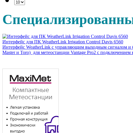
Специализированны
Интерфейс для ПК WeatherLink Irrigation Control Davis 6560
Интерфейс WeatherLink с управляющим выходным сигналом и бл
Master и Toro) для метеостанции Vantage Pro2 c подключением 