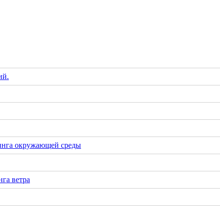
ий.
инга окружающей среды
га ветра