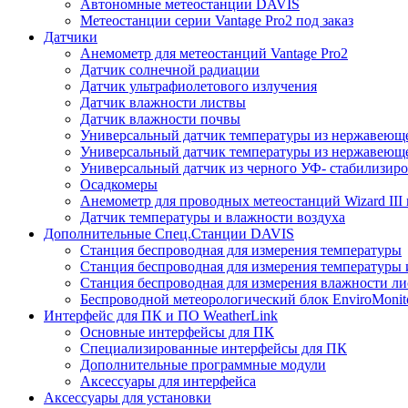
Автономные метеостанции DAVIS
Метеостанции серии Vantage Pro2 под заказ
Датчики
Анемометр для метеостанций Vantage Pro2
Датчик солнечной радиации
Датчик ультрафиолетового излучения
Датчик влажности листвы
Датчик влажности почвы
Универсальный датчик температуры из нержавеющ
Универсальный датчик температуры из нержавеюще
Универсальный датчик из черного УФ- стабилизиро
Осадкомеры
Анемометр для проводных метеостанций Wizard III и
Датчик температуры и влажности воздуха
Дополнительные Спец.Станции DAVIS
Станция беспроводная для измерения температуры
Станция беспроводная для измерения температуры 
Станция беспроводная для измерения влажности ли
Беспроводной метеорологический блок EnviroMonit
Интерфейс для ПК и ПО WeatherLink
Основные интерфейсы для ПК
Специализированные интерфейсы для ПК
Дополнительные программные модули
Аксессуары для интерфейса
Аксессуары для установки