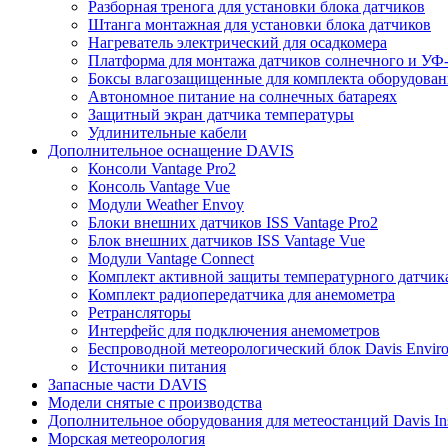
Разборная тренога для установки блока датчиков
Штанга монтажная для установки блока датчиков
Нагреватель электрический для осадкомера
Платформа для монтажа датчиков солнечного и УФ-
Боксы влагозащищенные для комплекта оборудовани
Автономное питание на солнечных батареях
Защитный экран датчика температуры
Удлинительные кабели
Дополнительное оснащение DAVIS
Консоли Vantage Pro2
Консоль Vantage Vue
Модули Weather Envoy
Блоки внешних датчиков ISS Vantage Pro2
Блок внешних датчиков ISS Vantage Vue
Модули Vantage Connect
Комплект активной защиты температурного датчик
Комплект радиопередатчика для анемометра
Ретрансляторы
Интерфейс для подключения анемометров
Беспроводной метеорологический блок Davis Envir
Источники питания
Запасные части DAVIS
Модели снятые с производства
Дополнительное оборудования для метеостанций Davis Ins
Морская метеорология