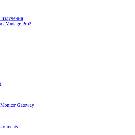
 излучения
я Vantage Pro2
а
oMonitor Gateway
truments