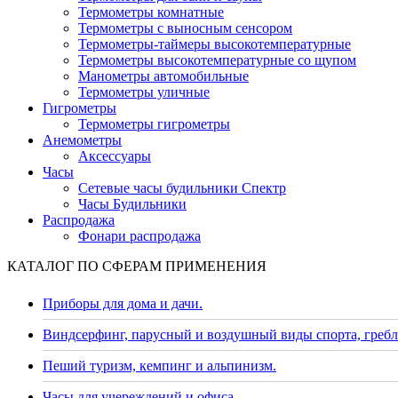
Термометры комнатные
Термометры с выносным сенсором
Термометры-таймеры высокотемпературные
Термометры высокотемпературные со щупом
Манометры автомобильные
Термометры уличные
Гигрометры
Термометры гигрометры
Анемометры
Аксессуары
Часы
Сетевые часы будильники Спектр
Часы Будильники
Распродажа
Фонари распродажа
КАТАЛОГ ПО СФЕРАМ ПРИМЕНЕНИЯ
Приборы для дома и дачи.
Виндсерфинг, парусный и воздушный виды спорта, гребл
Пеший туризм, кемпинг и альпинизм.
Часы для учереждений и офиса.