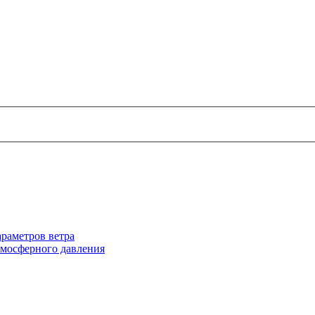
раметров ветра
тмосферного давления