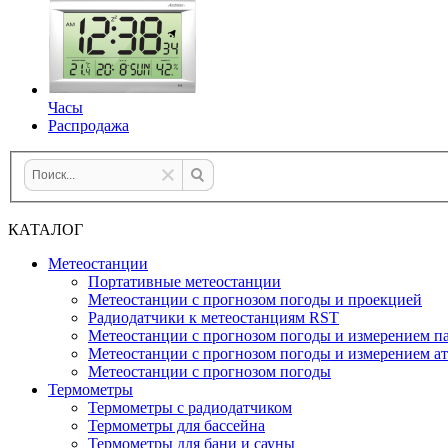
Часы
Распродажа
КАТАЛОГ
Метеостанции
Портативные метеостанции
Метеостанции с прогнозом погоды и проекцией
Радиодатчики к метеостанциям RST
Метеостанции с прогнозом погоды и измерением па
Метеостанции с прогнозом погоды и измерением а
Метеостанции с прогнозом погоды
Термометры
Термометры с радиодатчиком
Термометры для бассейна
Термометры для бани и сауны