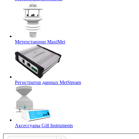
Метеостанции MaxiMet
Регистратор данных MetStream
Аксессуары Gill Instruments