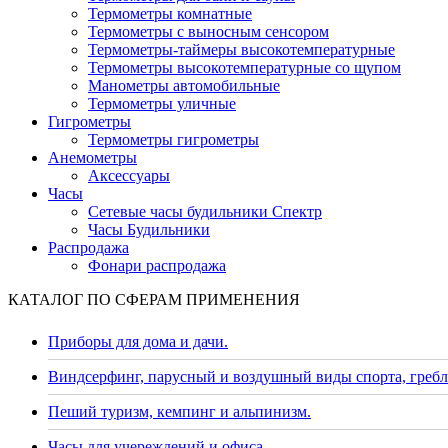
Термометры комнатные
Термометры с выносным сенсором
Термометры-таймеры высокотемпературные
Термометры высокотемпературные со щупом
Манометры автомобильные
Термометры уличные
Гигрометры
Термометры гигрометры
Анемометры
Аксессуары
Часы
Сетевые часы будильники Спектр
Часы Будильники
Распродажа
Фонари распродажа
КАТАЛОГ ПО СФЕРАМ ПРИМЕНЕНИЯ
Приборы для дома и дачи.
Виндсерфинг, парусный и воздушный виды спорта, гребл
Пеший туризм, кемпинг и альпинизм.
Часы для учереждений и офиса.