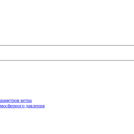
раметров ветра
тмосферного давления