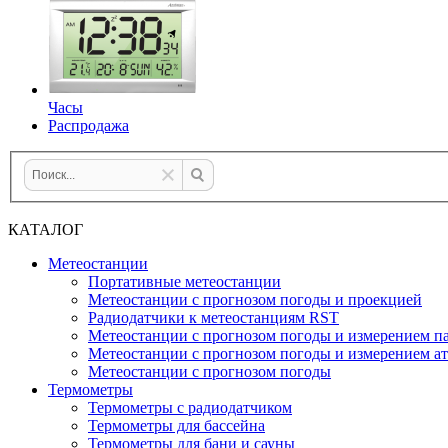
Часы
Распродажа
КАТАЛОГ
Метеостанции
Портативные метеостанции
Метеостанции с прогнозом погоды и проекцией
Радиодатчики к метеостанциям RST
Метеостанции с прогнозом погоды и измерением па
Метеостанции с прогнозом погоды и измерением а
Метеостанции с прогнозом погоды
Термометры
Термометры с радиодатчиком
Термометры для бассейна
Термометры для бани и сауны