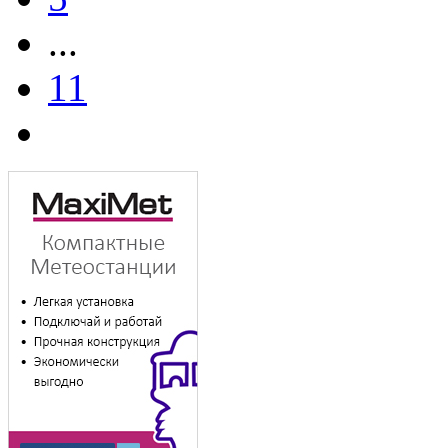
...
11