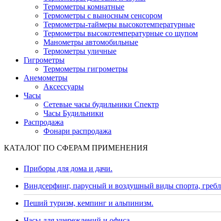
Термометры комнатные
Термометры с выносным сенсором
Термометры-таймеры высокотемпературные
Термометры высокотемпературные со щупом
Манометры автомобильные
Термометры уличные
Гигрометры
Термометры гигрометры
Анемометры
Аксессуары
Часы
Сетевые часы будильники Спектр
Часы Будильники
Распродажа
Фонари распродажа
КАТАЛОГ ПО СФЕРАМ ПРИМЕНЕНИЯ
Приборы для дома и дачи.
Виндсерфинг, парусный и воздушный виды спорта, гребл
Пеший туризм, кемпинг и альпинизм.
Часы для учереждений и офиса.