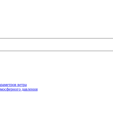
раметров ветра
тмосферного давления