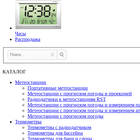
Часы
Распродажа
КАТАЛОГ
Метеостанции
Портативные метеостанции
Метеостанции с прогнозом погоды и проекцией
Радиодатчики к метеостанциям RST
Метеостанции с прогнозом погоды и измерением па
Метеостанции с прогнозом погоды и измерением а
Метеостанции с прогнозом погоды
Термометры
Термометры с радиодатчиком
Термометры для бассейна
Термометры для бани и сауны