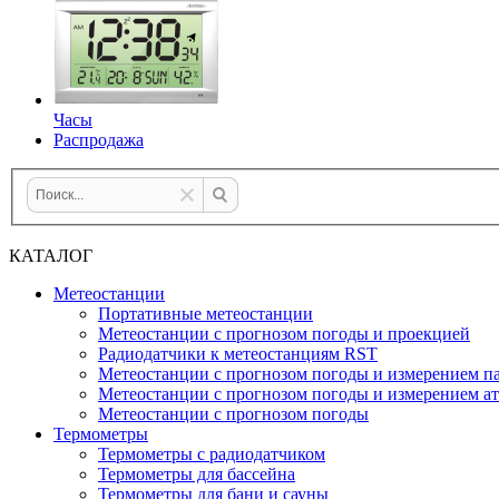
Часы
Распродажа
КАТАЛОГ
Метеостанции
Портативные метеостанции
Метеостанции с прогнозом погоды и проекцией
Радиодатчики к метеостанциям RST
Метеостанции с прогнозом погоды и измерением па
Метеостанции с прогнозом погоды и измерением а
Метеостанции с прогнозом погоды
Термометры
Термометры с радиодатчиком
Термометры для бассейна
Термометры для бани и сауны