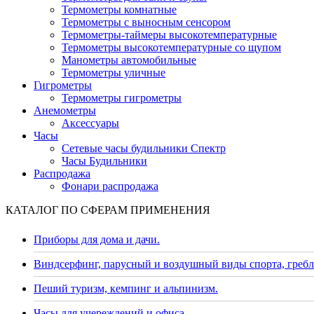
Термометры комнатные
Термометры с выносным сенсором
Термометры-таймеры высокотемпературные
Термометры высокотемпературные со щупом
Манометры автомобильные
Термометры уличные
Гигрометры
Термометры гигрометры
Анемометры
Аксессуары
Часы
Сетевые часы будильники Спектр
Часы Будильники
Распродажа
Фонари распродажа
КАТАЛОГ ПО СФЕРАМ ПРИМЕНЕНИЯ
Приборы для дома и дачи.
Виндсерфинг, парусный и воздушный виды спорта, гребл
Пеший туризм, кемпинг и альпинизм.
Часы для учереждений и офиса.