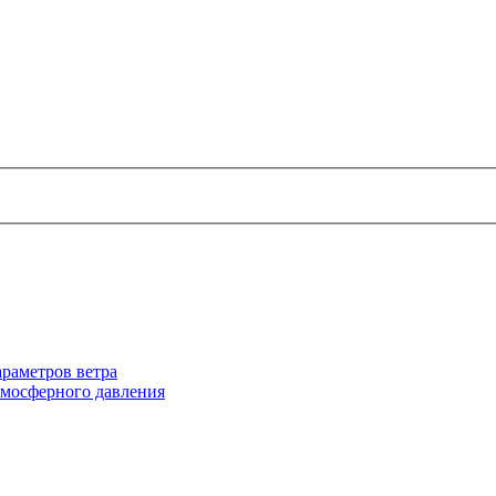
раметров ветра
тмосферного давления