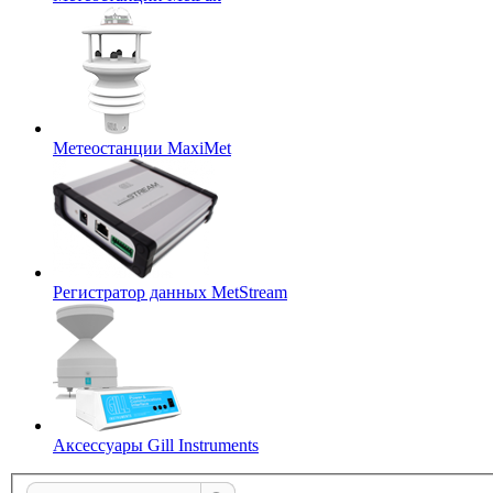
Метеостанции MaxiMet
Регистратор данных MetStream
Аксессуары Gill Instruments