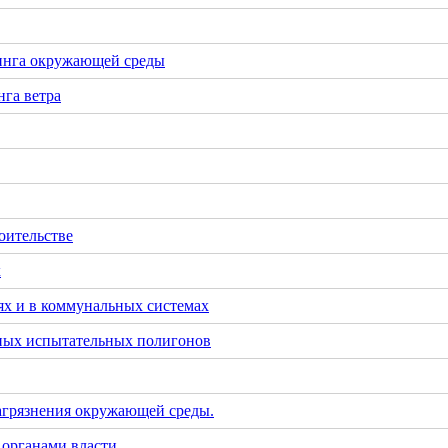
инга окружающей среды
га ветра
оительстве
х
х и в коммунальных системах
тных испытательных полигонов
загрязнения окружающей среды.
 органами власти.