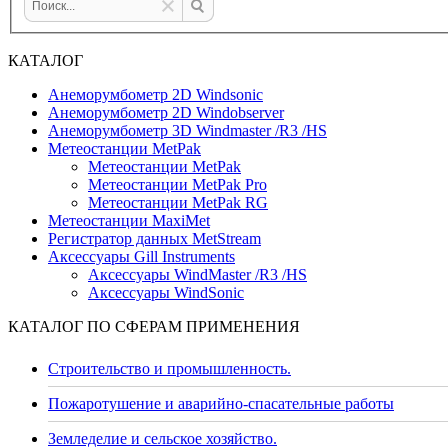
КАТАЛОГ
Анеморумбометр 2D Windsonic
Анеморумбометр 2D Windobserver
Анеморумбометр 3D Windmaster /R3 /HS
Метеостанции MetPak
Метеостанции MetPak
Метеостанции MetPak Pro
Метеостанции MetPak RG
Метеостанции MaxiMet
Регистратор данных MetStream
Аксессуары Gill Instruments
Аксессуары WindMaster /R3 /HS
Аксессуары WindSonic
КАТАЛОГ ПО СФЕРАМ ПРИМЕНЕНИЯ
Строительство и промышленность.
Пожаротушение и аварийно-спасательные работы
Земледелие и сельское хозяйство.