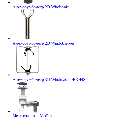
Анеморумбометр 2D Windsonic
Анеморумбометр 2D Windobserver
Анеморумбометр 3D Windmaster /R3 /HS
Метеостанции MetPak